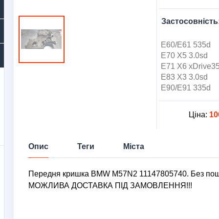
Застосовність
E60/E61
535d
E70
X5 3.0sd
E71
X6 xDrive3
E83
X3 3.0sd
E90/E91
335d
Ціна:
10
Опис
Теги
Міста
Передня кришка BMW M57N2 11147805740. Без 
МОЖЛИВА ДОСТАВКА ПІД ЗАМОВЛЕННЯ!!!