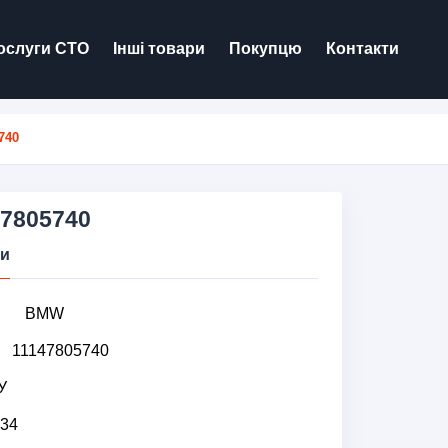
ослуги СТО
Інші товари
Покупцю
Контакти
740
7805740
ки
BMW
11147805740
У
34