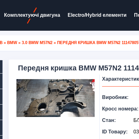
Комплектуючі двигуна
Electro/Hybrid елементи
П
В
»
BMW
»
3.0 BMW M57N2
» ПЕРЕДНЯ КРИШКА BMW M57N2 11147805
Передня кришка BMW M57N2 1114
Характеристи
Виробник:
Кросс номера:
Стан:
Б/
ID Товару:
03