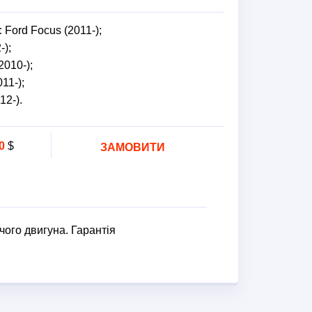
:
Ford Focus (2011-);
-);
2010-);
11-);
12-).
0
$
ЗАМОВИТИ
чого двигуна. Гарантія