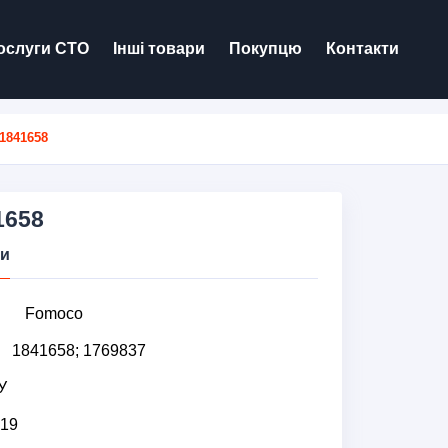
ослуги СТО
Інші товари
Покупцю
Контакти
1841658
1658
ки
Fomoco
1841658; 1769837
У
19