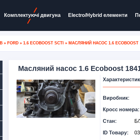
Комплектуючі двигуна
Electro/Hybrid елементи
П
В
»
FORD
»
1.6 ECOBOOST SCTI
» МАСЛЯНИЙ НАСОС 1.6 ECOBOOST 
Масляний насос 1.6 Ecoboost 184
Характеристи
Виробник:
Кросс номера:
Стан:
Б/
ID Товару:
03