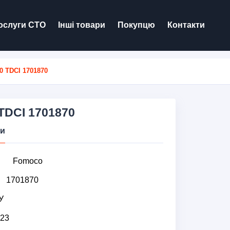
ослуги СТО
Інші товари
Покупцю
Контакти
 TDCI 1701870
 TDCI 1701870
ки
Fomoco
1701870
У
23