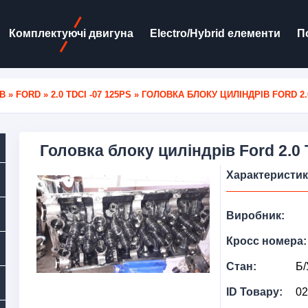
Комплектуючі двигуна
Electro/Hybrid елементи
П
В
»
FORD
»
2.0 TDCI -07 125PS
» ГОЛОВКА БЛОКУ ЦИЛІНДРІВ FORD 2.0
Головка блоку циліндрів Ford 2.0
Характеристи
Виробник:
Кросс номера:
Стан:
Б/
ID Товару:
02