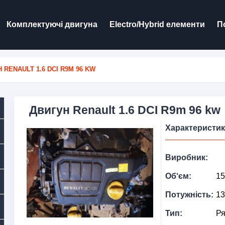
Комплектуючі двигуна
Electro/Hybrid елементи
П
 RENAULT 1.6 DCI R9M 96 KW
Двигун Renault 1.6 DCI R9m 96 kw
Характеристик
Виробник:
Об‘єм:
15
Потужність:
13
Тип:
Р