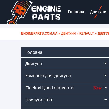
Головна
Двигуни
ENGINEPARTS.COM.UA
»
ДВИГУНИ
»
RENAULT
» ДВИГУН
Головна
Двигуни
Комплектуючі двигуна
Electro/Hybrid елементи
New
Послуги СТО