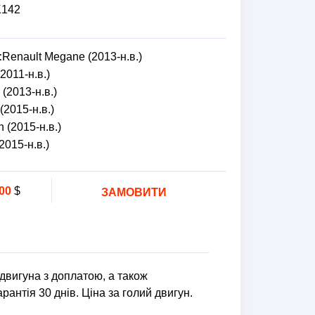
K142
:
Renault Megane (2013-н.в.)
2011-н.в.)
 (2013-н.в.)
(2015-н.в.)
 (2015-н.в.)
2015-н.в.)
00
$
ЗАМОВИТИ
двигуна з доплатою, а також
рантія 30 днів. Ціна за голий двигун.