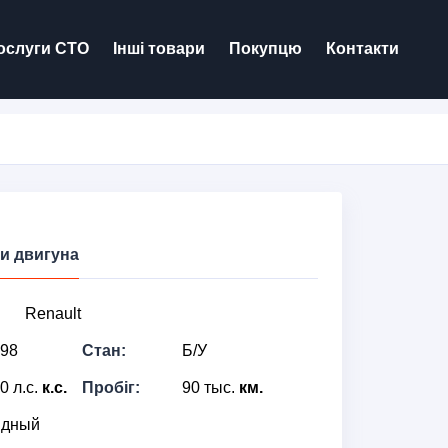
ослуги СТО
Інші товари
Покупцю
Контакти
и двигуна
Renault
98
Стан:
Б/У
0 л.с.
к.с.
Пробіг:
90 тыс.
км.
ядный