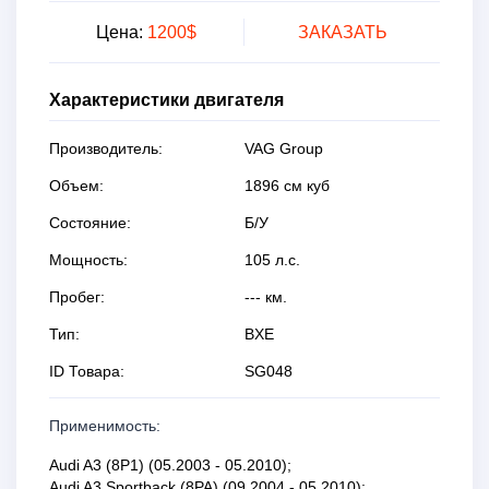
Цена:
1200$
ЗАКАЗАТЬ
Характеристики двигателя
Производитель:
VAG Group
Объем:
1896 см куб
Состояние:
Б/У
Мощность:
105 л.с.
Пробег:
--- км.
Тип:
BXE
ID Товара:
SG048
Применимость:
Audi A3 (8P1) (05.2003 - 05.2010);
Audi A3 Sportback (8PA) (09.2004 - 05.2010);