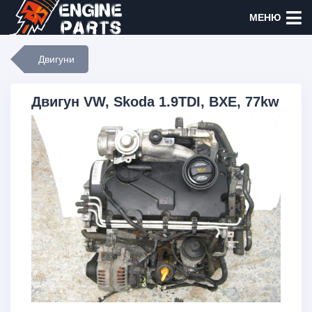
МЕНЮ
Двигуни
Двигун VW, Skoda 1.9TDI, BXE, 77kw