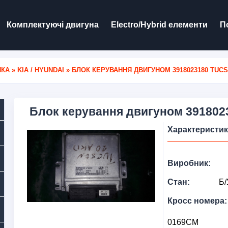
Комплектуючі двигуна
Electro/Hybrid елементи
П
ИКА
»
KIA / HYUNDAI
» БЛОК КЕРУВАННЯ ДВИГУНОМ 3918023180 TUCS
Блок керування двигуном 391802
Характеристи
Виробник:
Стан:
Б/
Кросс номера:
0169CM