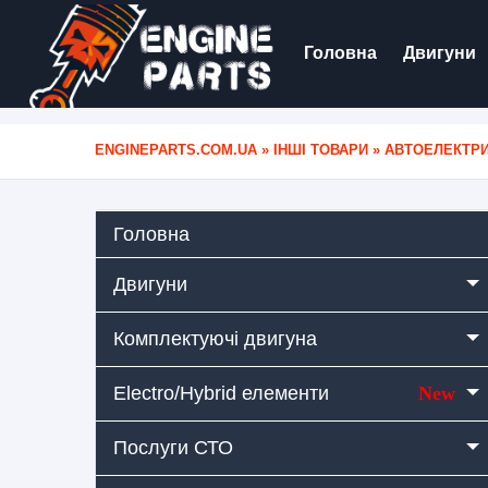
Головна
Двигуни
ENGINEPARTS.COM.UA
»
ІНШІ ТОВАРИ
»
АВТОЕЛЕКТР
Головна
Двигуни
Комплектуючі двигуна
Electro/Hybrid елементи
New
Послуги СТО