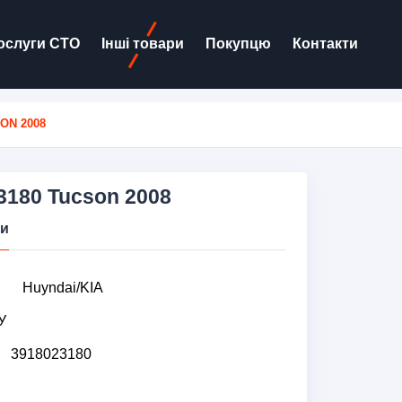
ослуги СТО
Інші товари
Покупцю
Контакти
ON 2008
3180 Tucson 2008
ки
Huyndai/KIA
У
3918023180