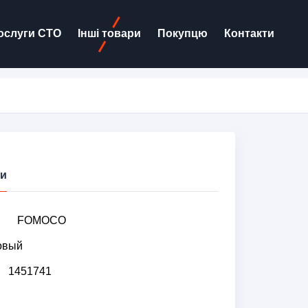
ослуги СТО
Інші товари
Покупцю
Контакти
ки
FOMOCO
овый
1451741