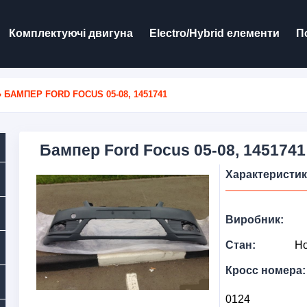
Комплектуючі двигуна
Electro/Hybrid елементи
П
 БАМПЕР FORD FOCUS 05-08, 1451741
Бампер Ford Focus 05-08, 1451741
Характеристи
Виробник:
Стан:
Н
Кросс номера:
0124