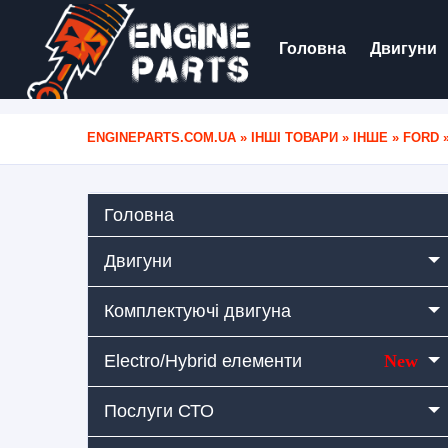
Головна
Двигуни
ENGINEPARTS.COM.UA
»
ІНШІ ТОВАРИ
»
ІНШЕ
»
FORD
»
Головна
Двигуни
Комплектуючі двигуна
Electro/Hybrid елементи
New
Послуги СТО